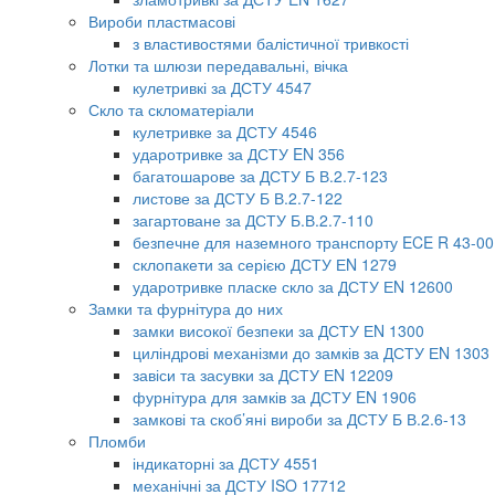
Вироби пластмасові
з властивостями балістичної тривкості
Лотки та шлюзи передавальні, вічка
кулетривкі за ДСТУ 4547
Скло та скломатеріали
кулетривке за ДСТУ 4546
ударотривке за ДСТУ EN 356
багатошарове за ДСТУ Б В.2.7-123
листове за ДСТУ Б В.2.7-122
загартоване за ДСТУ Б.В.2.7-110
безпечне для наземного транспорту ECE R 43-00
склопакети за серією ДСТУ ЕN 1279
ударотривке пласке скло за ДСТУ ЕN 12600
Замки та фурнітура до них
замки високої безпеки за ДСТУ ЕN 1300
циліндрові механізми до замків за ДСТУ ЕN 1303
завіси та засувки за ДСТУ ЕN 12209
фурнітура для замків за ДСТУ EN 1906
замкові та скоб’яні вироби за ДСТУ Б В.2.6-13
Пломби
індикаторні за ДСТУ 4551
механічні за ДСТУ ISO 17712