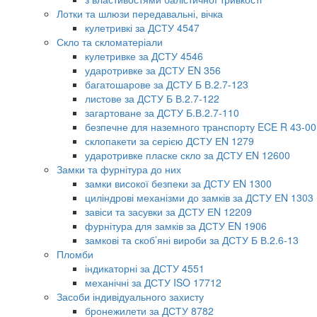
Лотки та шлюзи передавальні, вічка
кулетривкі за ДСТУ 4547
Скло та скломатеріали
кулетривке за ДСТУ 4546
ударотривке за ДСТУ EN 356
багатошарове за ДСТУ Б В.2.7-123
листове за ДСТУ Б В.2.7-122
загартоване за ДСТУ Б.В.2.7-110
безпечне для наземного транспорту ECE R 43-00
склопакети за серією ДСТУ ЕN 1279
ударотривке пласке скло за ДСТУ ЕN 12600
Замки та фурнітура до них
замки високої безпеки за ДСТУ ЕN 1300
циліндрові механізми до замків за ДСТУ ЕN 1303
завіси та засувки за ДСТУ ЕN 12209
фурнітура для замків за ДСТУ EN 1906
замкові та скоб’яні вироби за ДСТУ Б В.2.6-13
Пломби
індикаторні за ДСТУ 4551
механічні за ДСТУ ISO 17712
Засоби індивідуального захисту
бронежилети за ДСТУ 8782