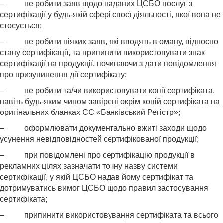
– не робити заяв щодо наданих ЦСБО послуг з
сертифікації у будь-якій сфері своєї діяльності, якої вона не
стосується;
– не робити ніяких заяв, які вводять в оману, відносно
стану сертифікації, та припинити використовувати знак
сертифікації на продукції, починаючи з дати повідомлення
про призупинення дії сертифікату;
– не робити та/чи використовувати копії сертифіката,
навіть будь-яким чином завірені окрім копій сертифіката на
оригінальних бланках СС «Банківський Регістр»;
– оформлювати документально вжиті заходи щодо
усунення невідповідностей сертифікованої продукції;
– при повідомлені про сертифікацію продукції в
рекламних цілях зазначати точну назву системи
сертифікації, у якій ЦСБО надав йому сертифікат та
дотримуватись вимог ЦСБО щодо правил застосування
сертифіката;
– припинити використовування сертифіката та всього