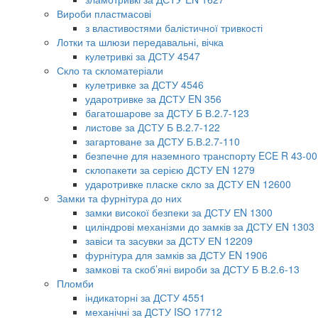
Вироби пластмасові
з властивостями балістичної тривкості
Лотки та шлюзи передавальні, вічка
кулетривкі за ДСТУ 4547
Скло та скломатеріали
кулетривке за ДСТУ 4546
ударотривке за ДСТУ EN 356
багатошарове за ДСТУ Б В.2.7-123
листове за ДСТУ Б В.2.7-122
загартоване за ДСТУ Б.В.2.7-110
безпечне для наземного транспорту ECE R 43-00
склопакети за серією ДСТУ ЕN 1279
ударотривке пласке скло за ДСТУ ЕN 12600
Замки та фурнітура до них
замки високої безпеки за ДСТУ ЕN 1300
циліндрові механізми до замків за ДСТУ ЕN 1303
завіси та засувки за ДСТУ ЕN 12209
фурнітура для замків за ДСТУ EN 1906
замкові та скоб’яні вироби за ДСТУ Б В.2.6-13
Пломби
індикаторні за ДСТУ 4551
механічні за ДСТУ ISO 17712