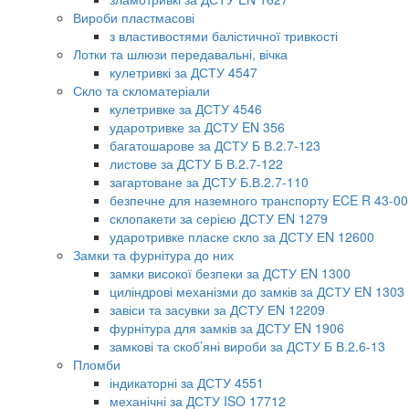
Вироби пластмасові
з властивостями балістичної тривкості
Лотки та шлюзи передавальні, вічка
кулетривкі за ДСТУ 4547
Скло та скломатеріали
кулетривке за ДСТУ 4546
ударотривке за ДСТУ EN 356
багатошарове за ДСТУ Б В.2.7-123
листове за ДСТУ Б В.2.7-122
загартоване за ДСТУ Б.В.2.7-110
безпечне для наземного транспорту ECE R 43-00
склопакети за серією ДСТУ ЕN 1279
ударотривке пласке скло за ДСТУ ЕN 12600
Замки та фурнітура до них
замки високої безпеки за ДСТУ ЕN 1300
циліндрові механізми до замків за ДСТУ ЕN 1303
завіси та засувки за ДСТУ ЕN 12209
фурнітура для замків за ДСТУ EN 1906
замкові та скоб’яні вироби за ДСТУ Б В.2.6-13
Пломби
індикаторні за ДСТУ 4551
механічні за ДСТУ ISO 17712