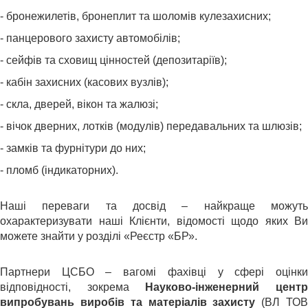
- бронежилетів, бронеплит та шоломів кулезахисних;
- панцерового захисту автомобілів;
- сейфів та сховищ цінностей (депозитаріїв);
- кабін захисних (касових вузлів);
- скла,
дверей, вікон та жалюзі;
- вічок дверних, лотків (модулів) передавальних та шлюзів;
- замків та фурнітури до них;
- пломб (індикаторних).
Наші переваги та досвід – найкраще можуть
охарактеризувати наші Клієнти, відомості щодо яких Ви
можете знайти у розділі «Реєстр «БР».
Партнери ЦСБО – вагомі фахівці у сфері оцінки
відповідності, зокрема
Науково-інженерний цент
випробувань виробів та матеріалів захисту
(ВЛ ТО